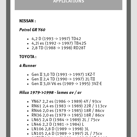
APPLICATIONS
NISSAN :
Patrol GR Y60
4,2 D (1993 -> 1997) TD42
4,2i es (1992 -> 1997) TB42S
2,8 TD (1988 -> 1998) RD28T
TOYOTA :
4 Runner
Gen II 3,0 TD (1993 -> 1997) 1KZ-T
Gen II 2,4 TD (1990 -> 1997) 2L-TII
Gen II 3,0i V6 es (1989 -> 1995) 3VZ-E
Hilux 1979->1998 - lames av / ar
YN67 2,2 es (1986 -> 1989) 4Y / 93cv
RN61 2,4 es (1983 -> 1989) 22R / 113cv
RN46 2,0 es (1979 -> 1985) 18R / 86cv
RN36 2,0 es (1979 -> 1985) 18R / 86cv
LN65 2,4 D (1984 -> 1989) 2L / 75cv
LN46 2,2 D (1981 -> 1984) L
LN106 2,8 D (1989 -> 1998) 3L
LN105 2,4 D (1989 -> 1997) 2L / 75cv