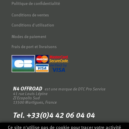
Politique de confidentialité
Conditions de ventes
Conditions d'utilisation
Modes de paiement
Frais de port et livraisons
N4 OFFROAD
est une marque de DTC Pro Service
-
41 rue Louis Lépine
-
ZI Ecopolis Sud
-
13500 Martigues, France
-
Tel. +33(0)4 42 06 04 04
Ce site n'utilise pas de cookie pour tracer votre activité