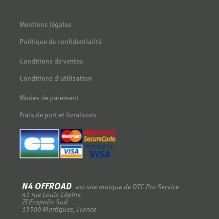
Mentions légales
Politique de confidentialité
Conditions de ventes
Conditions d'utilisation
Modes de paiement
Frais de port et livraisons
N4 OFFROAD
est une marque de DTC Pro Service
-
41 rue Louis Lépine
-
ZI Ecopolis Sud
-
13500 Martigues, France
-