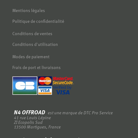
Mentions légales
Politique de confidentialité
Conditions de ventes
Conditions d'utilisation
Modes de paiement
Frais de port et livraisons
N4 OFFROAD
est une marque de DTC Pro Service
-
41 rue Louis Lépine
-
ZI Ecopolis Sud
-
13500 Martigues, France
-