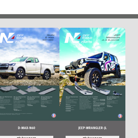
D-MAX-N60
JEEP-WRANGLER-JL