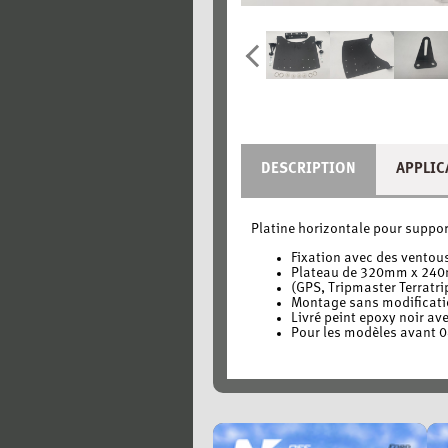
DESCRIPTION
APPLIC
Platine horizontale pour suppo
Fixation avec des ventous
Plateau de 320mm x 240
(GPS, Tripmaster Terratr
Montage sans modificati
Livré peint epoxy noir ave
Pour les modèles avant 