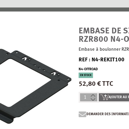
EMBASE DE S
RZR800 N4-
Embase à boulonner RZR
REF : N4-REKIT100
N4-OFFROAD
EN STOCK
52,80 € TTC
AJOUTER AU 
DEMANDER DES INFORMATI