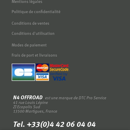
Mentions légales
Politique de confidentialité
Conditions de ventes
Conditions d'utilisation
Modes de paiement
Frais de port et livraisons
N4 OFFROAD
est une marque de DTC Pro Service
-
41 rue Louis Lépine
-
ZI Ecopolis Sud
-
13500 Martigues, France
-
Tel. +33(0)4 42 06 04 04